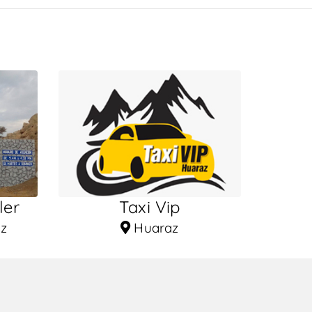
ler
Taxi Vip
az
Huaraz