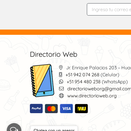
Directorio Web
Jr. Enrique Palacios 203 – Hua
+51 942 074 268
(Celular)
+51 954 480 238
(WhatsApp)
directorioweborg@gmail.co
www.directorioweb.org
Chatea con un asesor