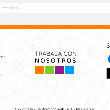
S
TRABAJA CON
raz
NOSOTROS
m
Copyright © 2026
Directorio Web
· All Rights Reserved